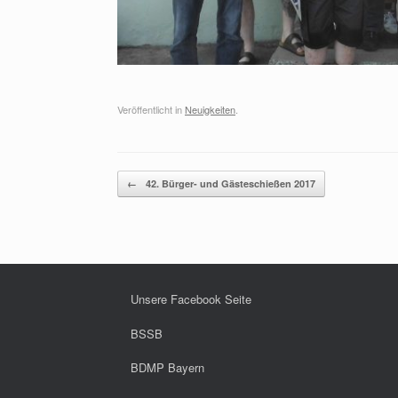
Veröffentlicht in
Neuigkeiten
.
Beitragsnavigation
←
42. Bürger- und Gästeschießen 2017
Unsere Facebook Seite
BSSB
BDMP Bayern