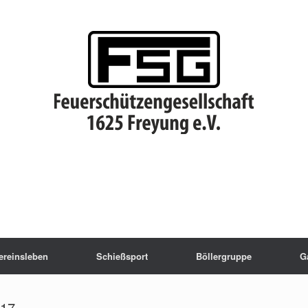
ereinsleben
Schießsport
Böllergruppe
G
017