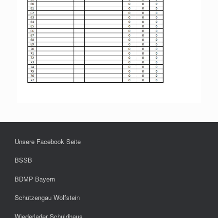
Unsere Facebook Seite
BSSB
BDMP Bayern
Schützengau Wolfstein
Wiederlader Schuldhaus