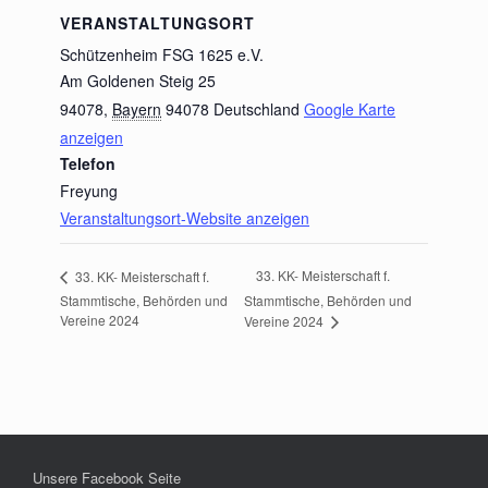
Karte
VERANSTALTUNGSORT
laden
Schützenheim FSG 1625 e.V.
Am Goldenen Steig 25
Google
94078
,
Bayern
94078
Deutschland
Google Karte
Maps immer
entsperren
anzeigen
Telefon
Freyung
Veranstaltungsort-Website anzeigen
33. KK- Meisterschaft f.
33. KK- Meisterschaft f.
Stammtische, Behörden und
Stammtische, Behörden und
Vereine 2024
Vereine 2024
Unsere Facebook Seite